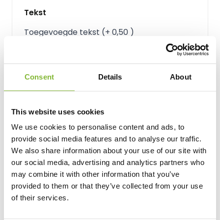
Tekst
Toegevoegde tekst
(
+
0,50
)
Voeg tekst toe
Consent
Details
About
This website uses cookies
Vanaf:
18,25
We use cookies to personalise content and ads, to
provide social media features and to analyse our traffic.
per stuk, incl. BTW
We also share information about your use of our site with
our social media, advertising and analytics partners who
Aantal
may combine it with other information that you’ve
provided to them or that they’ve collected from your use
of their services.