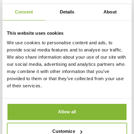
Consent
Details
About
This website uses cookies
Goud
Zilver
Brons
We use cookies to personalise content and ads, to
provide social media features and to analyse our traffic.
Trofee Vlammen karting
We also share information about your use of our site with
4,30
Vanaf
our social media, advertising and analytics partners who
may combine it with other information that you’ve
Bekijk en personaliseer
provided to them or that they’ve collected from your use
of their services.
Allow all
Customize