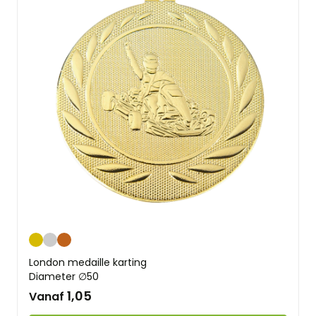
Goud
Zilver
Brons
London medaille karting
Diameter ∅50
1,05
Vanaf