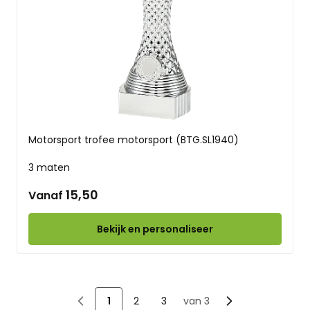
Motorsport trofee motorsport (BTG.SL1940)
3 maten
15,50
Vanaf
Bekijk en personaliseer
1
2
3
van 3
U lees momenteel pagina
Pagina
Pagina