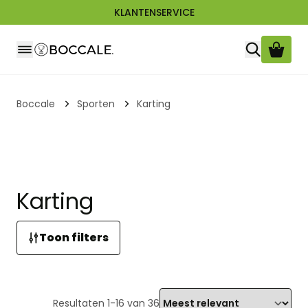
KLANTENSERVICE
Ga naar de inhoud
Boccale
Sporten
Karting
Karting
Toon filters
Resultaten
1
-
16
van
36