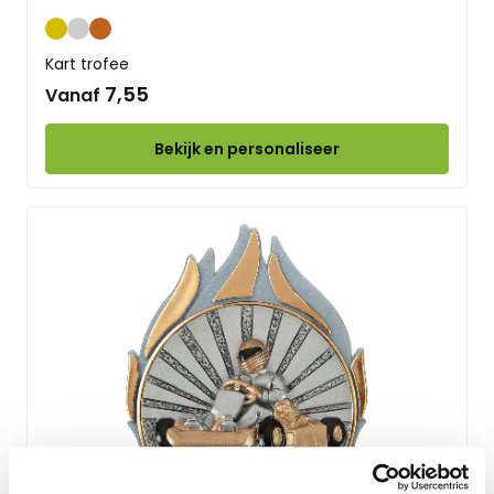
Goud
Zilver
Brons
Kart trofee
7,55
Vanaf
Bekijk en personaliseer