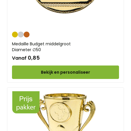
Goud
Zilver
Brons
Medaille Budget middelgroot
Diameter ∅50
0,85
Vanaf
Bekijk en personaliseer