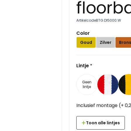
floorba
Artikelcode
BTG.DI5000.W
Color
Goud
Zilver
Bron
Lintje
*
Geen
lintje
Inclusief montage
(
+
0,
Toon alle lintjes