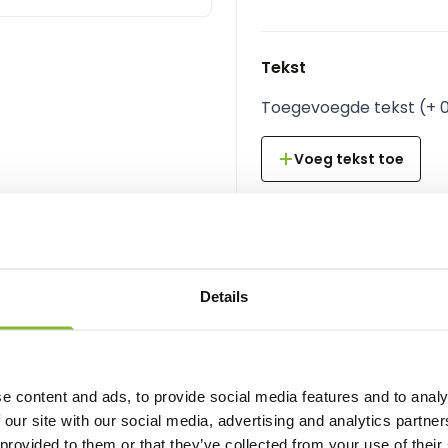
Tekst
Toegevoegde tekst
(
+
Voeg tekst toe
Vanaf:
Details
1,05
per stuk, incl. BTW
Aantal
e content and ads, to provide social media features and to analy
 our site with our social media, advertising and analytics partn
 provided to them or that they’ve collected from your use of their