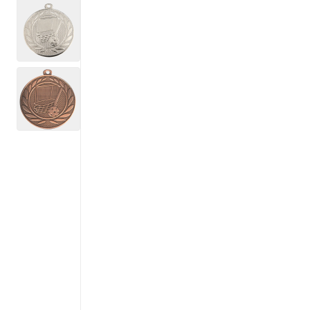
View larger image
View larger image