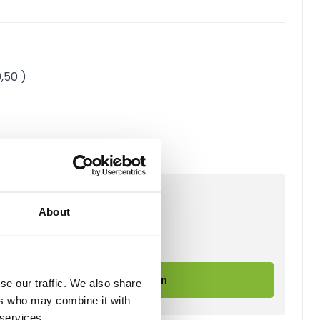
0,50
)
About
In Winkelwagen
se our traffic. We also share
ers who may combine it with
 services.