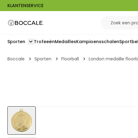
KLANTENSERVICE
Ga naar de inhoud
Sporten
Trofeeën
Medailles
Kampioensschalen
Sportbe
Toggle submenu for Sporten
Boccale
Sporten
Floorball
London medaille floorb
View larger image