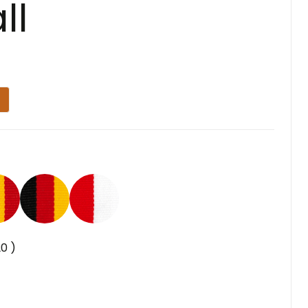
ll
s
20
)