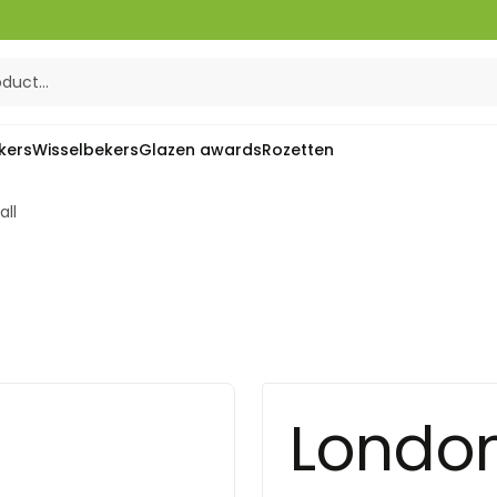
kers
Wisselbekers
Glazen awards
Rozetten
all
London