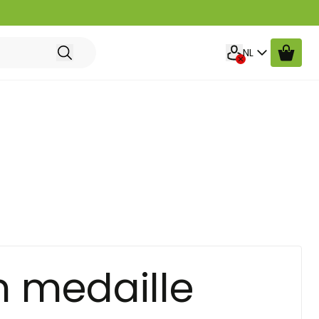
Taal
NL
 medaille