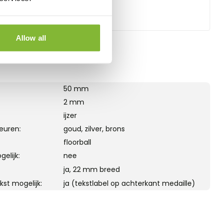
Allow all
50 mm
2 mm
ijzer
euren:
goud, zilver, brons
floorball
elijk:
nee
:
ja, 22 mm breed
kst mogelijk:
ja (tekstlabel op achterkant medaille)