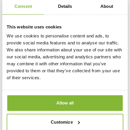
Consent
Details
About
Vanaf:
This website uses cookies
10,05
We use cookies to personalise content and ads, to
per stuk, incl. BTW
provide social media features and to analyse our traffic.
We also share information about your use of our site with
Aantal
our social media, advertising and analytics partners who
may combine it with other information that you’ve
provided to them or that they’ve collected from your use
of their services.
Allow all
Productinformatie
Aflevering
Deze trofee heeft in 3 verschillende hoogtes op
Customize
voorraad. De trofee is zilver met daarop een