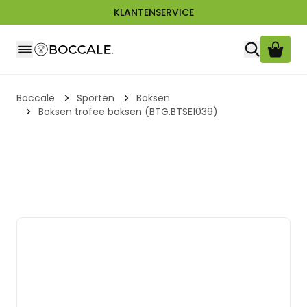
KLANTENSERVICE
Ga naar de inhoud
Boccale
Sporten
Boksen
Boksen trofee boksen (BTG.BTSE1039)