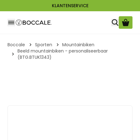
KLANTENSERVICE
Ga naar de inhoud
Boccale
Sporten
Mountainbiken
Beeld mountainbiken - personaliseerbaar
(BTG.BTUK1343)