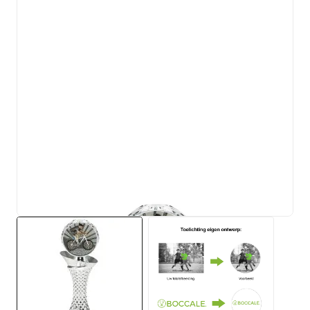
View larger image
View larger image